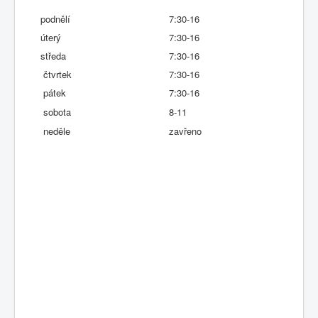
podnělí
7:30-16
úterý
7:30-16
středa
7:30-16
čtvrtek
7:30-16
pátek
7:30-16
sobota
8
-11
neděle
zavřeno