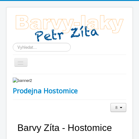
Vyhledávání...
Home
Novinky
Prodejna Hostomice
Akce !!!
Prodejny
Kontakt
Barvy Zíta -
Hostomice